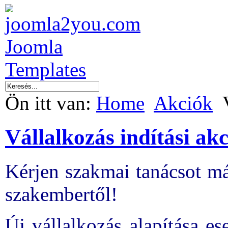
Ön itt van:
Home
Akciók
Vállalkozás indítási akc
Kérjen szakmai tanácsot má
szakembertől!
Új vállalkozás alapítása es