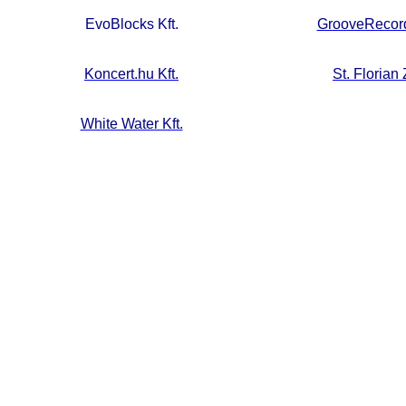
EvoBlocks Kft.
GrooveRecord
Koncert.hu Kft.
St. Florian 
White Water Kft.