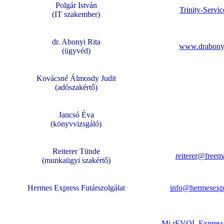
Polgár István
Trinity-Servic
(IT szakember)
dr. Abonyi Rita
www.drabony
(ügyvéd)
Kovácsné Álmosdy Judit
(adószakértő)
Jancsó Éva
(könyvvizsgáló)
Reiterer Tünde
reiterer@freema
(munkaügyi szakértő)
Hermes Express Futárszolgálat
info@hermesexp
Mi rEVOL Express