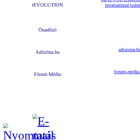
rEVOLUTION
programmal szám
Önadózó
adozona.h
Adózóna.hu
forum-media
Fórum Média