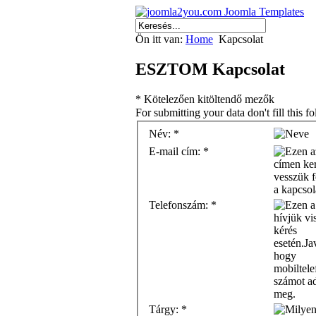
Ön itt van:
Home
Kapcsolat
ESZTOM Kapcsolat
*
Kötelezően kitöltendő mezők
For submitting your data don't fill this f
Név:
*
E-mail cím:
*
Telefonszám:
*
Tárgy:
*