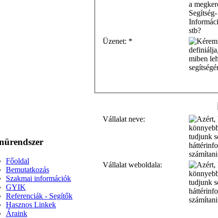
Üzenet:
*
Vállalat neve:
nürendszer
Főoldal
Vállalat weboldala:
Bemutatkozás
Szakmai információk
GYIK
Referenciák - Segítők
Hasznos Linkek
Áraink